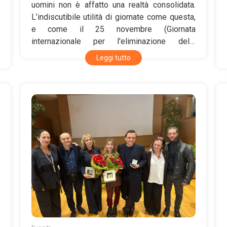
uomini non è affatto una realtà consolidata.
L’indiscutibile utilità di giornate come questa,
e come il 25 novembre (Giornata
internazionale per l'eliminazione della
violenza contro le donne), è infatti il riflesso di
Leggi tutto
un’immaturità culturale ancora dilagante in
società che si professano avanzate. Sarebbe
anzi il caso di interrogarsi su cosa intendiamo
solitamente per società avanzata.
Tecnologicamente? Economicamente? Questo
certamente, sì. Ma proprio da qui nasce un
equivoco. Giacché ciò non implica affatto
equità sociale, civiltà. Basti pensare, oggi, nel
2026, ai divari economici, al differenziale tra
Nord e Sud del mondo che vede appena il 2%
della popolazione detenere quasi il 50% della
ricchezza globale, e poi a quelli sociali e
politici, che alimentano fenomeni migratori
devastanti per chi è costretto ad abbandonare