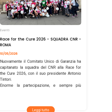
Eventi
Race for the Cure 2026 - SQUADRA CNR -
ROMA
10/05/2026
Nuovamente il Comitato Unico di Garanzia ha
capitanato la squadra del CNR alla Race for
the Cure 2026, con il suo presidente Antonio
Tintori.
Enorme la partecipazione, e sempre più
grande la presenza di colleghi e colleghe da
tutta Italia - personale amministrativo, tecnico
e di ricerca - all’ultima edizione di questa
manifestazione che richiama attenzione a
Leggi tutto