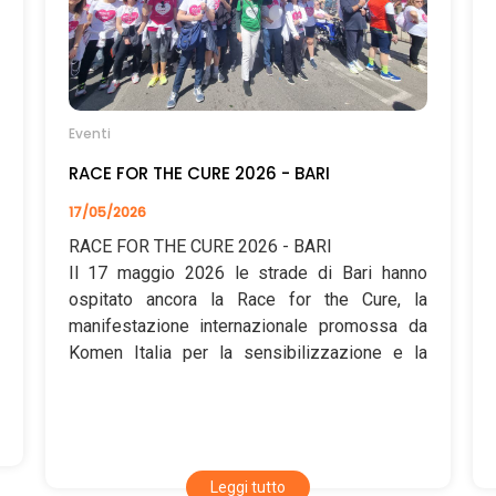
Eventi
RACE FOR THE CURE 2026 - BARI
17/05/2026
RACE FOR THE CURE 2026 - BARI
Il 17 maggio 2026 le strade di Bari hanno
ospitato ancora la Race for the Cure, la
manifestazione internazionale promossa da
Komen Italia per la sensibilizzazione e la
raccolta fondi nella lotta contro il tumore al
seno. Tra le migliaia di partecipanti, anche
quest’anno la squadra dell’Area della Ricerca
di Bari del CNR ha saputo distinguersi per
partecipazione e visibilità.
Leggi tutto