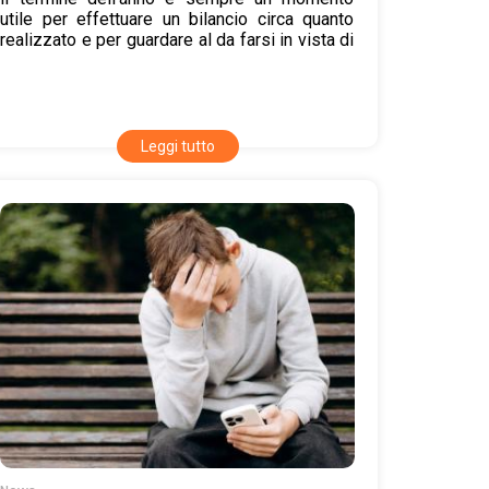
utile per effettuare un bilancio circa quanto
realizzato e per guardare al da farsi in vista di
un futuro non solo a breve termine.
Nel ricordare che il CUG è un organismo
interno all’Amministrazione, ma terzo e
imparziale, istituito dalla Legge 183/2010 con
la funzione di garantire pari opportunità e
Leggi tutto
benessere che esercita la sua azione nei
confronti di tutto il personale, riporto di
seguito e in sintesi le attività che abbiamo
svolto in questo intenso 2025, diverse delle
quali, come i corsi di formazione, sono
sempre a vostra disposizione ovvero
reperibili su GesFor-Cnr:
ideazione e
organizzazione di
4 grandi eventi
nazionali
presso la sede
centrale del CNR (“Art for
breaking glass”, “Obiettivo
benessere 2025”, “Rabbia
Social-e”, “Adolescenti nell’era
della rivoluzione comunicativa”);