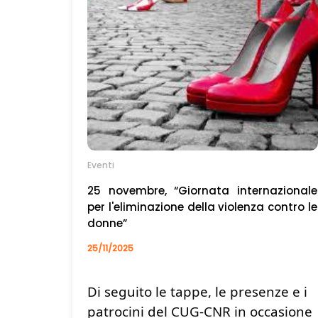
L’invito è aperto a colleghi, colleghe, amici e
🤝
familiari.
SALA DELLA CROCIERA
Partecipare significa contribuire a una causa
che riguarda tutti.
LUNEDI’ 1 DICEMBRE 2025 ORE 
Insieme possiamo fare davvero la
✨
differenza.
8.30/14.30
Eventi
25 novembre, “Giornata internazionale
per l'eliminazione della violenza contro le
donne”
25/11/2025
Di seguito le tappe, le presenze e i 
patrocini del CUG-CNR in occasione 