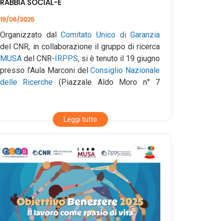
RABBIA SOCIAL-E
Per chi non è dipendente CNR, ai fini della
19/06/2025
richiesta di partecipazione all’evento è
necessario inviare una e-mail all’indirizzo
Organizzato dal
Comitato Unico di Garanzia
segreteria.cug@cnr.it
del CNR, in collaborazione il gruppo di ricerca
https://www.cnr.it/it/nota-stampa/n-
MUSA
del CNR-
IRPPS
, si è tenuto il 19 giugno
13937/adolescenti-ed-effetti-della-…
presso l’Aula Marconi del
Consiglio Nazionale
delle Ricerche
(Piazzale Aldo Moro n° 7
Roma) l’evento “Rabbia Social-E”, per la
presentazione dell’omonimo libro a cura di
Ezio Alessio Gensini e Leonardo Santoli.
Leggi tutto
L'evento, moderato da Ezio Alessio Gensini ha
visto la partecipazione di alcuni autori e autrici
del libro:
- Francesco Romano (ricercatore Igsg-Cnr)
-
Antonio Tintori
(ricercatore Irpps-Cnr)
- Sonia Cerrai (ricercatrice Ifc-Cnr)